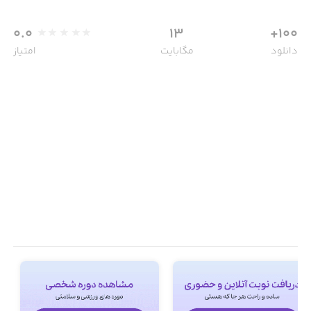
0.0
13
100+
دانلود
مگابایت
امتیاز