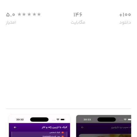
5.0
146
100+
دانلود
مگابایت
امتیاز