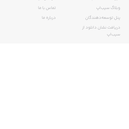
وبلاگ سیب‌اپ
تماس با ما
پنل توسعه‌دهندگان
درباره ما
دریافت نشان دانلود از
سیب‌اپ
گواهی خرید اینترنتی
ما در سیب‌اپ، بزرگ‌ترین و سریع‌ترین اپ استور ایرانی، تلاش می‌کنیم به
منبعی کاملی از اپلیکیشن‌های ایرانی آیفون دسترسی داشته باشید. با