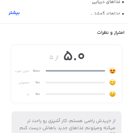
• غذاهای دریایی
بیشتر
• غذاهای گوشتی
• خوراک ماکارونی
امتیاز و نظرات
• خوراک مرغ و پرنده
5.0
• خوراک ساده
از ۵
• خورش‌ها
٪100
خیلی خوب
• سوپ و سالاد
٪0
معمولی
• ساندویچ و پیتزا
٪0
بد
• سس و ترشی
• دسر و مربا
• نوشیدنی‌ها
از خریدش راضی هستم، کار آشپزی رو راحت تر
میکنه ومیتونم غذاهای جدید باهاش درست کنم
• نان و شیرینی