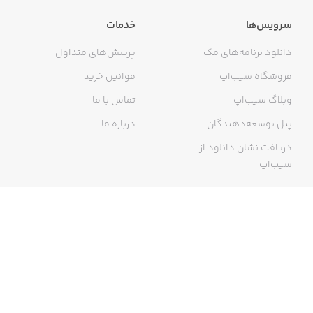
شما می‌توانید در محیط اکشن این بازی به عنوان مگامن
وارد بازی شوید و با گذراندن مراحل مختلف، دشمنان
سرویس‌ها
خدمات
رباتی را شکست دهید.
دانلود برنامه‌های مک
پرسش‌های متداول
امکان انجام بازی به صورت آفلاین و برخورداری از ۸۰
چالش مختلف در بازی از ویژگی‌های برتر این بازی است.
فروشگاه سیب‌اپ
قوانین خرید
بازی از نظر دشواری در سه حالت مختلف ارائه می‌شود.
وبلاگ سیب‌اپ
تماس با ما
هدف اصلی از انجام این بازی شکست دشمن بزرگ به
پنل توسعه‌دهندگان
درباره ما
نام Sigma است.
راه‌های زیادی جهت دانلود این بازی وجود دارند که یکی
دریافت نشان دانلود از
از بهترین و ساده‌ترین روش‌ها، دانلود از طریق اپ استور
سیب‌اپ
ایرانی سیب اپ است.
گواهی خرید اینترنتی