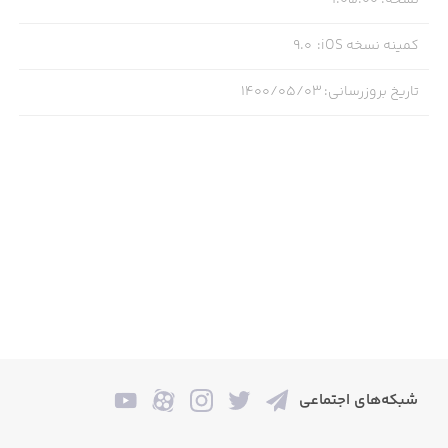
اپ‌استور دانلود کنید ولی به دلیل موانعی مانند درخواست
اپل‌آیدی، این روش ممکن است کمی مشکل‌ساز باشد. روش
کمینه نسخه iOS
:
9.0
دیگر و ساده‌تر برای دانلود بازی MEGA MAN X استفاده از
استور ایرانی و معتبر سیب‌اپ است.
تاریخ بروزرسانی
:
۱۴۰۰/۰۵/۰۳
برای دانلود و نصب این بازی از طریق استور سیب‌اپ، ابتدا باید
اپلیکیشن این استور را دانلود کرده و در آن حساب کاربری
بسازید. پس از فعال شدن حساب کاربری، کافیست وارد
اپلیکیشن سیب‌اپ شده و قسمت جستجو، نام بازی MEGA
MAN X را وارد کنید. سپس از میان نتایج جستجو، این بازی را
پیدا و نصب نمایید.
جمع‌بندی
بازی MEGA MAN X یک بازی اکشن و مهیج است بر
شبکه‌های اجتماعی
اساس کارتون قدیمی و پرطرفدار مگامن طراحی شده
است.