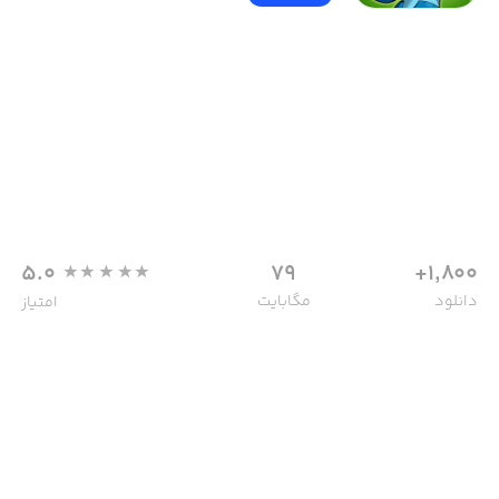
5.0
79
1,800+
دانلود
مگابایت
امتیاز