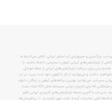
ب‌اپ، بزرگ‌ترین و سریع‌ترین اپ استور ایرانی، تلاش می‌کنیم به
ملی از اپلیکیشن‌های ایرانی آیفون دسترسی داشته باشید. با
حدودیتی برای دریافت اپلیکیشن‌های ایرانی از جمله موبایل
Note: MeisterTask requires a free a
نخواهید داشت و می‌توانید از کار با آیفون خود لذت ببرید. در اپ
رانی سیب‌اپ، می‌توانید بهترین برنامه‌های آیفون را رایگان دانلود
کنید و از مشکلاتی که برای کاربران ایرانی سیستم عامل iOS ایجاد شده
ید. سیب‌اپ با آخرین نسخه اپلیکیشن‌های کاربردی ایرانی نظیر
انک‌ها (ملی، صادرات، آینده، ملت، مهر، تجارت و ...)، پیام‌رسان‌ها
The "Basic" version of MeisterTask is 
ایتا، بله و ...)، مسیریاب‌ها (نشان، بلد و ...)، دیجی کالا، اسنپ،
پ و… پاسخگوی تمام نیازهای شما است. فرایند دانلود و نصب
nothing and y