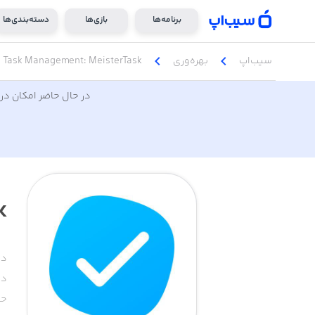
برنامه‌ها
بازی‌ها
دسته‌بندی‌ها
chevron_left
chevron_left
سیب‌اپ
بهره‌وری
Task Management: MeisterTask
در حال حاضر امکان دری
k
دس
دا
حج