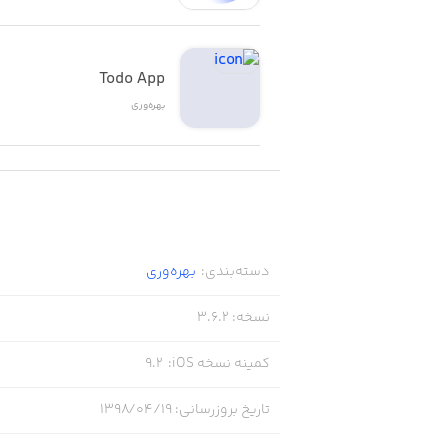
- Commenting and liking on tasks
Todo App
- Integrated time tracking widget
بهره‌وری
Feature Highlights - Pro Plan:
- Create project groups
- Upload custom background images for dashboard and projects
دسته‌بندی
:
بهره‌وری
- Automate workflows with various actions
نسخه
:
3.6.2
- Statistics and reports
کمینه نسخه iOS
:
9.2
تاریخ بروزرسانی
:
۱۳۹۸/۰۴/۱۹