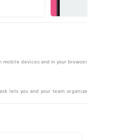
n mobile devices and in your browser!
Task lets you and your team organize
e on your teammates’ progress, while
to-dos or miss an important deadline.
project related information is safely