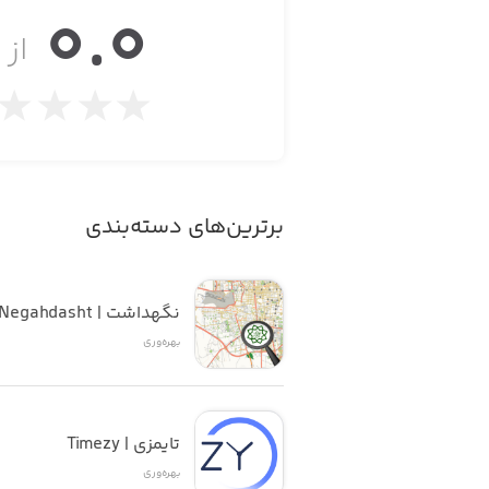
0.0
nsights into your own and your team’s
از ۵
e, it’s a place where work can be fun!
Feature Highlights - Free Basic Plan:
- Create an unlimited number of projects and invite others to collaborate with you
برترین‌های دسته‌بندی
- Dashboard with quick access to all your tasks
نگهداشت | Negahdasht
- Checklists / Predefined checklists
بهره‌وری
- Notifications keep you up to date on what’s happening in your team
- Real-time communication across all devices
تایمزی | Timezy
- Activity stream in projects and tasks
بهره‌وری