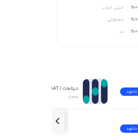
0
٪
خیلی خوب
stored, yet accessible for all proje
0
٪
معمولی
0
٪
بد
دیتامات | DATAMAAT
دانلود
دانلود
بهره‌وری
دانلود