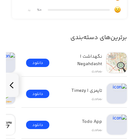
٪0
بد
برترین‌های دسته‌بندی
نگهداشت | 
دانلود
Negahdasht
بهره‌وری
تایمزی | Timezy
دانلود
بهره‌وری
Todo App
دانلود
بهره‌وری