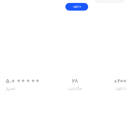
دانلود
5.0
28
200+
دانلود
مگابایت
امتیاز