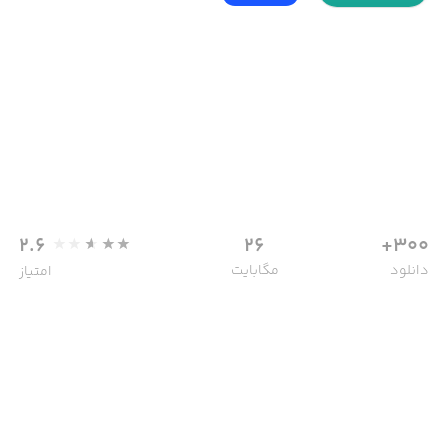
2.6
26
300+
دانلود
مگابایت
امتیاز