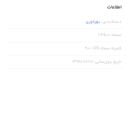
اطلاعات
· پشتیبانی از آیکلود (iCloud)
· امکان قفل برنامه با گذرواژه/ اثر انگشت
دسته‌بندی
:
بهره‌وری
نسخه
:
1.35.0
کمینه نسخه iOS
:
9.0
تاریخ بروزرسانی
:
۱۳۹۸/۰۷/۰۱