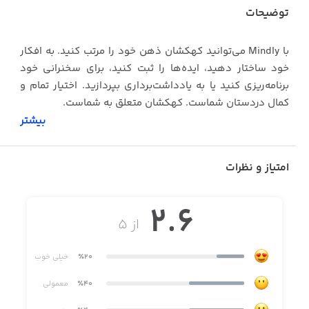
توضیحات
با Mindly می‌توانید کهکشان ذهن خود را مرتب کنید. به افکار
خود ساختار دهید، ایده‌ها را ثبت کنید، برای سخنرانی خود
برنامه‌ریزی کنید یا به یادداشت‌برداری بپردازید. اختیار تمام و
کمال دردستان شماست. کهکشان متعلق به شماست.
بیشتر
شما می‌توانید از این برنامه برای موارد زیر استفاده کنید:
· ساختاردهی به افکار
امتیاز و نظرات
· جمع‌آوری ایده‌ها
2.6
· طوفان فکری (Brainstorm)
از ۵
· برنامه‌ریزی برای پروژه‌ها
٪20
خیلی خوب
· آماده شدن برای سخنرانی‌ها
٪40
معمولی
· تدارک جلسات