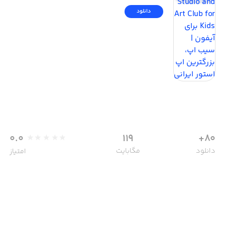
دانلود
0.0
119
80+
دانلود
مگابایت
امتیاز