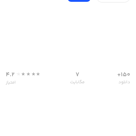
4.2
7
150+
دانلود
مگابایت
امتیاز