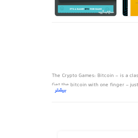
The Crypto Games: Bitcoin - is a cla
Get the bitcoin with one finger - jus
بیشتر
The money game starts with yoursel
money-making skills, buy or free hac
Fix the whole city for yourself - ev