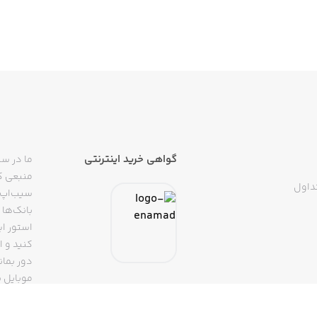
e not in the game, even when you are left without the I
Become the richest Bitcoin magnate 
گواهی خرید اینترنتی
ما در سی
منبعی کا
داول
سیب‌اپ م
بانک‌ها 
 pool - it's like a clan. Create your empire from scratch a
استور ای
دور بمان
موبایل ب
(روبیکا، 
تپسی، آ