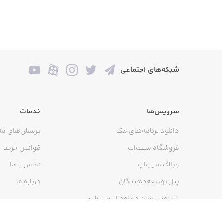
nternet, the game will mine in-game
Bitcoin and grow your cash.
World rating.
شبکه‌های اجتماعی
in the world and take all the awards.
سرویس‌ها
خدمات
دانلود برنامه‌های مک
پرسش‌های مت
Clan system.
فروشگاه سیب‌اپ
قوانین خرید
nd become the most influential miners.
وبلاگ سیب‌اپ
تماس با ما
پنل توسعه‌دهندگان
درباره ما
دریافت نشان دانلود از سیب‌اپ
Achievements.