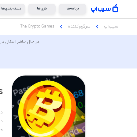
برنامه‌ها
بازی‌ها
دسته‌بندی‌ها
chevron_left
chevron_left
سیب‌اپ
سرگرم‌کننده
The Crypto Games
در حال حاضر امکان دری
s
دس
دا
حج