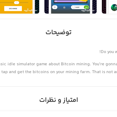
توضیحات
Do you w
ssic idle simulator game about Bitcoin mining. You're gon
t tap and get the bitcoins on your mining farm. That is not
f computer farm and you need to grow your cryptocurrency
امتیاز و نظرات
k into new buildings: banks, cinemas, amusement parks, mu
ery building in the city will make you from the same to a mi