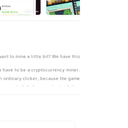
ant to mine a little bit? We have this!
na have to be a cryptocurrency miner.
 an ordinary clicker, because the game
included economic simulation.
 business. To do this, upgrade your
seums or build your Falcon X as Ilon.
llionaire. Prepare to mining adventure!