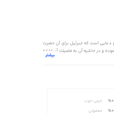
ه و دعایی است که جبرئیل برای آن حضرت
موده و در حاشیه آن به فضیلت آن اشاره
بیشتر
رزیده می‌شود، هرچند به عدد دانه‌های
زی و توانگری و برطرف شدن غم و اندوه
0
٪
خیلی خوب
0
٪
معمولی