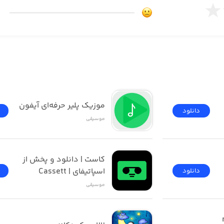
ای | مرجع پخش و 
موزیک پلیر حرفه‌ای آیفون
دانلود
موسیقی
کاست | دانلود و پخش از 
اسپاتیفای | Cassett
دانلود
موسیقی
موسیقی ما  ( musicema 