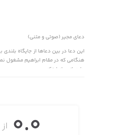
دعای مجیر (صوتی و متنی)
این دعا در بین دعاها از جایگاه بلندی 
هنگامی که در مقام ابراهیم مشغول نماز 
دارد، از جمله اینکه:
هر که این دعا را در «ایام البیض» [رو
باران و برگ‌های درختان و ریگ‌های بیا
0.0
سودمند است.
از ۵