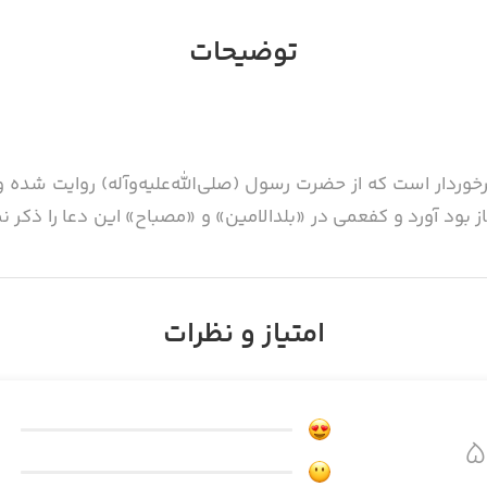
توضیحات
برخوردار است که از حضرت رسول (صلی‌الله‌علیه‌وآله) روایت شد
بود آورد و کفعمی در «بلدالامین» و «مصباح» این دعا را ذکر ن
امتیاز و نظرات
زهای سیزدهم و چهاردهم و پانزدهم] ماه رمضان بخواند گناهش آم
بان باشد؛ و خواندن آن برای شفای بیمار و ادای دین و بی‌نیا