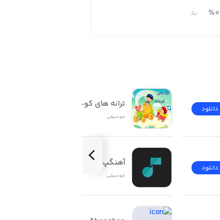
0
٪
بد
ترانه های کودکانه
دانلود
دانلود
موسیقی
آهنگپ | Ahangap
دانلود
دانلود
موسیقی