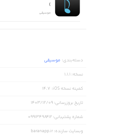
)
موسیقی
دسته‌بندی
:
موسیقی
نسخه
:
1.1.1
کمینه نسخه iOS
:
14.7
تاریخ بروزرسانی
:
۱۴۰۳/۱۲/۰۹
شماره پشتیبانی
:
09913498412
وبسایت سازنده
:
baranapp.ir