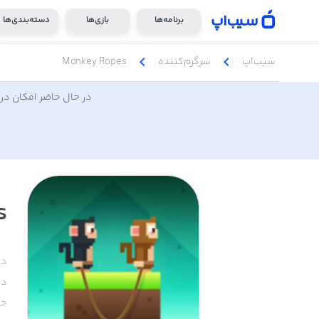
برنامه‌ها
بازی‌ها
دسته‌بندی‌ها
chevron_left
chevron_left
سیب‌اپ
سرگرم‌کننده
Monkey Ropes
در حال حاضر امکان دری
s
دس
دا
حج