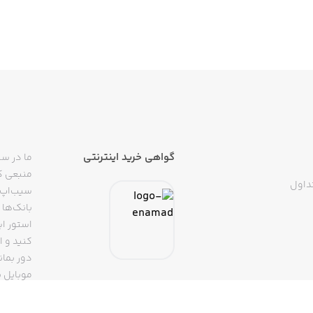
گواهی خرید اینترنتی
ما در سی
منبعی کا
داول
سیب‌اپ م
بانک‌ها 
استور ای
دور بمان
موبایل ب
(روبیکا، 
تپسی، آ