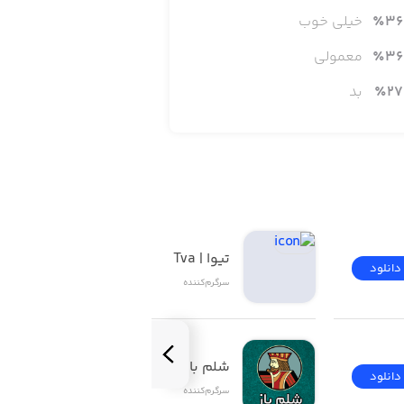
ز بالا و زمان‌بندی دقیق نقش کلیدی دارند. در بازی Monkey Ropes کاراکترهای متنوعی وجود دارد که با پیشرفت در
36
٪
خیلی خوب
36
٪
معمولی
27
٪
بد
تیوا | Tva
دانلود
دانلود
سرگرم‌کننده
شلم باز | ShelemBaz
دانلود
دانلود
سرگرم‌کننده