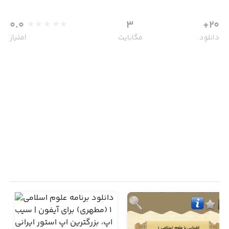
0.0
3
20+
دانلود
مگابایت
امتیاز