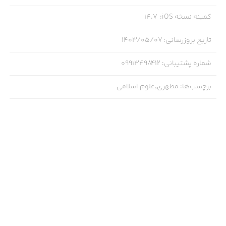
کمینه نسخه iOS
:
14.7
تاریخ بروزرسانی
:
۱۴۰۳/۰۵/۰۷
شماره پشتیبانی
:
09913498412
برچسب‌ها
:
مطهری,علوم اسلامی