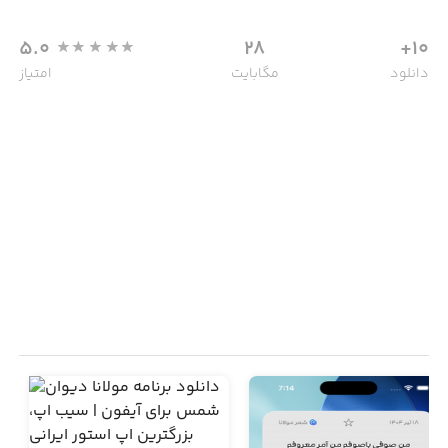
5.0
28
10+
دانلود
مگابایت
امتیاز