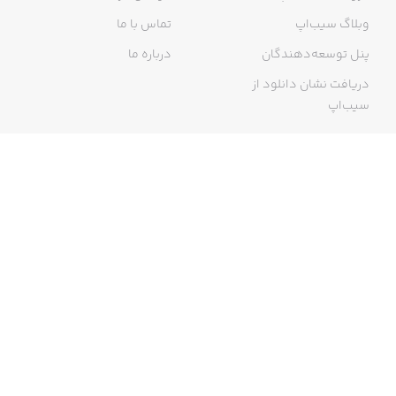
وبلاگ سیب‌اپ
تماس با ما
پنل توسعه‌دهندگان
درباره ما
دریافت نشان دانلود از
سیب‌اپ
گواهی خرید اینترنتی
ما در سیب‌اپ، بزرگ‌ترین و سریع‌ترین اپ استور ایرانی، تلاش می‌کنیم به
منبعی کاملی از اپلیکیشن‌های ایرانی آیفون دسترسی داشته باشید. با