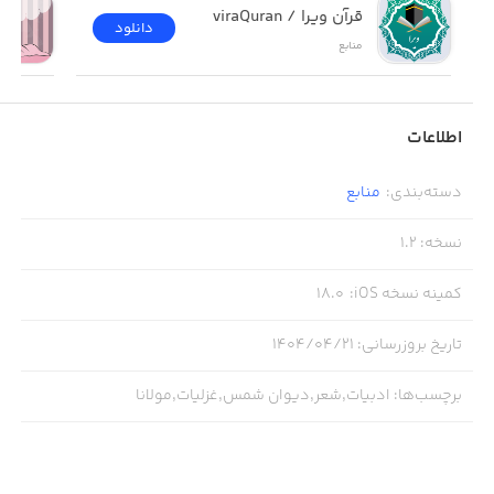
قرآن ویرا / viraQuran
دانلود
منابع
اطلاعات
دسته‌بندی
:
منابع
نسخه
:
1.2
کمینه نسخه iOS
:
18.0
تاریخ بروزرسانی
:
۱۴۰۴/۰۴/۲۱
برچسب‌ها
:
ادبیات,شعر,دیوان شمس,غزلیات,مولانا