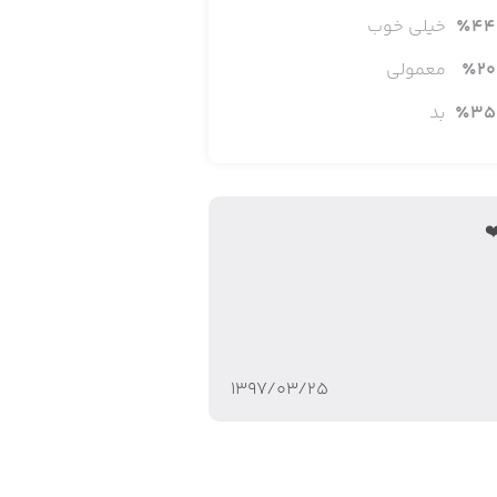
44
٪
خیلی خوب
20
٪
معمولی
35
٪
بد
۱۳۹۷/۰۳/۲۵