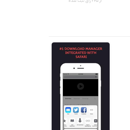
از 265 رای ثبت شده