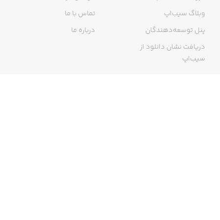
وبلاگ سیب‌اپ
تماس با ما
پنل توسعه‌دهندگان
درباره ما
دریافت نشان دانلود از
سیب‌اپ
گواهی خرید اینترنتی
ما در سیب‌اپ، بزرگ‌ترین و سریع‌ترین اپ استور ایرانی، تلاش می‌کنیم به
منبعی کاملی از اپلیکیشن‌های ایرانی آیفون دسترسی داشته باشید. با