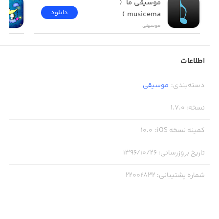
موسیقی ما  ( 
دانلود
musicema )
موسیقی
اطلاعات
دسته‌بندی
:
موسیقی
نسخه
:
1.7.0
کمینه نسخه iOS
:
10.0
تاریخ بروزرسانی
:
۱۳۹۶/۱۰/۲۶
شماره پشتیبانی
:
22002832