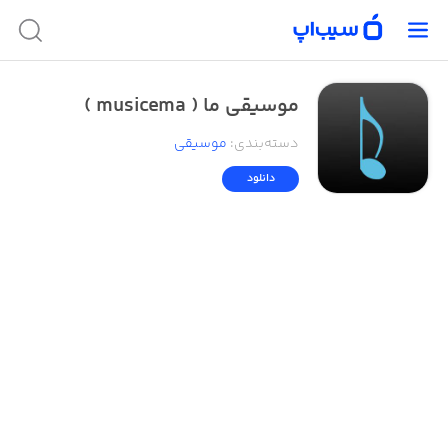
موسیقی ما ( musicema )
دسته‌بندی
:
موسیقی
دانلود