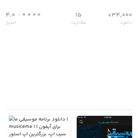
4.0
15
34,000+
دانلود
مگابایت
امتیاز