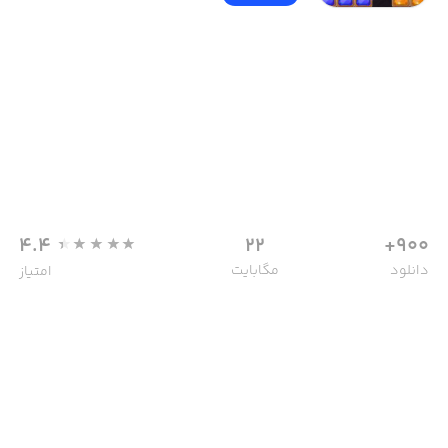
4.4
22
900+
دانلود
مگابایت
امتیاز