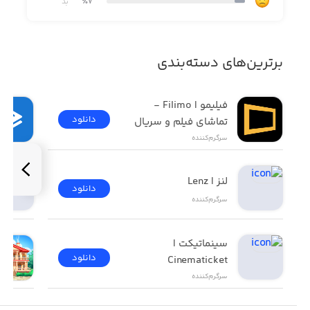
٪7
بد
Mind challenging puzzle world! Use science of strategy
and tactics. Enjoy!
برترین‌های دسته‌بندی
فیلیمو | Filimo - 
دانلود
تماشای فیلم و سریال
سرگرم‌کننده
لنز | Lenz
دانلود
سرگرم‌کننده
سینماتیکت | 
دانلود
Cinematicket
سرگرم‌کننده