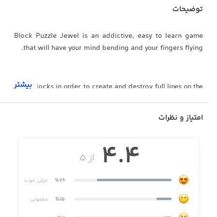
توضیحات
Block Puzzle Jewel is an addictive, easy to learn game
that will have your mind bending and your fingers flying.
بیشتر
Drop blocks in order to create and destroy full lines on the
screen both vertically and horizontally.
امتیاز و نظرات
The more rows you eliminate at one time, the more score
you will be granted.
4.4
از ۵
No time limit, you can enjoy game for any time, anywhere
and a short time.
٪76
خیلی خوب
٪15
No start screen!!! Only the game and your brain.
معمولی