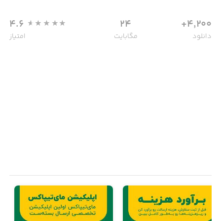
4.6
24
4,200+
دانلود
مگابایت
امتیاز