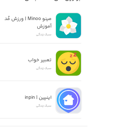
مینو Minoo | ورزش مُد 
آموزش
سبک زندگی
تعبیر خواب
سبک زندگی
اینپین | inpin
سبک زندگی