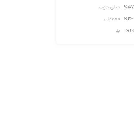
57
٪
خیلی خوب
23
٪
معمولی
19
٪
بد