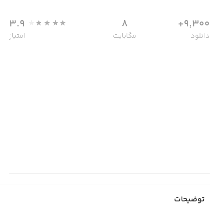
3.9
8
9,300+
دانلود
مگابایت
امتیاز
توضیحات