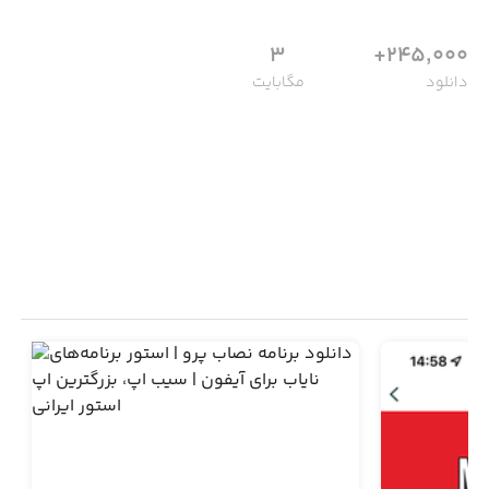
3
245,000+
دانلود
مگابایت