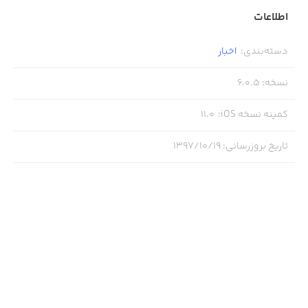
regard to them, please visit
اطلاعات
http://www.nielsen.com/digitalprivacy for more
information.
دسته‌بندی
:
اخبار
نسخه
:
6.0.5
کمینه نسخه iOS
:
11.0
تاریخ بروزرسانی
:
۱۳۹۷/۱۰/۱۹