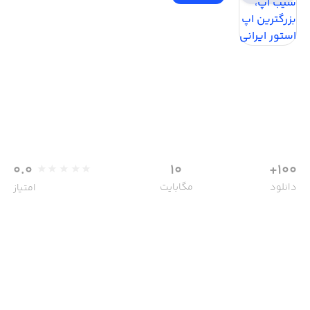
0.0
10
100+
دانلود
مگابایت
امتیاز