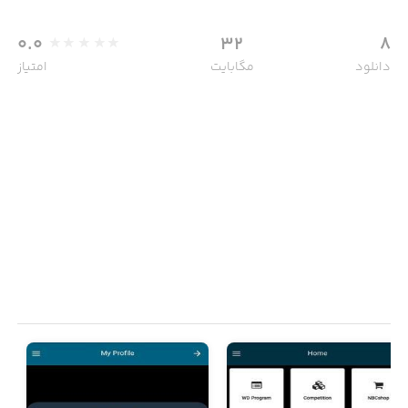
0.0
32
8
دانلود
مگابایت
امتیاز