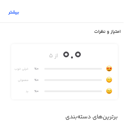
بیشتر
امتیاز و نظرات
0.0
از ۵
٪0
خیلی خوب
٪0
معمولی
٪0
بد
برترین‌های دسته‌بندی