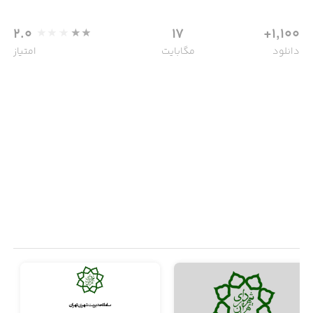
2.0
17
1,100+
دانلود
مگابایت
امتیاز