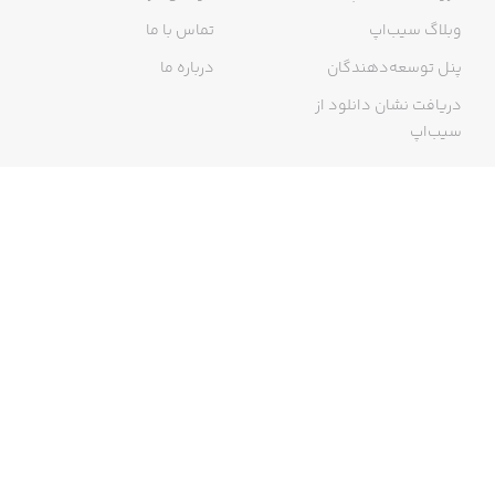
وبلاگ سیب‌اپ
تماس با ما
پنل توسعه‌دهندگان
درباره ما
دریافت نشان دانلود از
سیب‌اپ
گواهی خرید اینترنتی
ما در سیب‌اپ، بزرگ‌ترین و سریع‌ترین اپ استور ایرانی، تلاش می‌کنیم به
منبعی کاملی از اپلیکیشن‌های ایرانی آیفون دسترسی داشته باشید. با