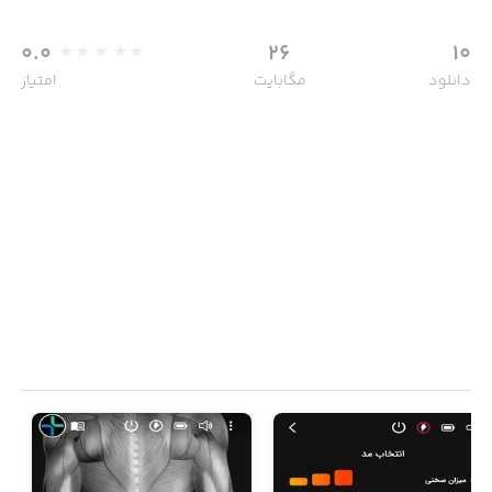
0.0
26
10
دانلود
مگابایت
امتیاز