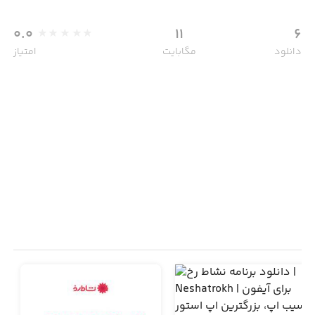
0.0
11
6
دانلود
مگابایت
امتیاز