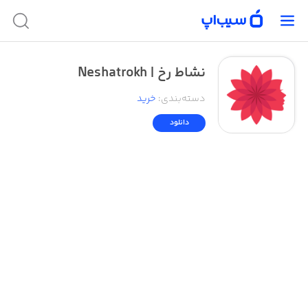
نشاط رخ | Neshatrokh
دسته‌بندی
:
خرید
دانلود