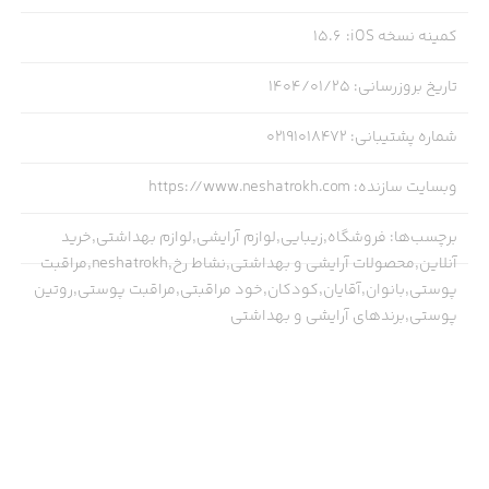
کمینه نسخه iOS
:
15.6
تاریخ بروزرسانی
:
۱۴۰۴/۰۱/۲۵
شماره پشتیبانی
:
02191018472
وبسایت سازنده
:
https://www.neshatrokh.com
برچسب‌ها
:
فروشگاه,زیبایی,لوازم آرایشی,لوازم بهداشتی,خرید
آنلاین,محصولات آرایشی و بهداشتی,نشاط رخ,neshatrokh,مراقبت
پوستی,بانوان,آقایان,کودکان,خود مراقبتی,مراقبت پوستی,روتین
پوستی,برندهای آرایشی و بهداشتی