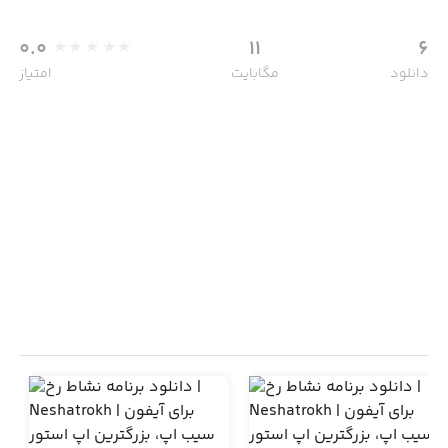
0.0
11
6
دانلود
مگابایت
امتیاز