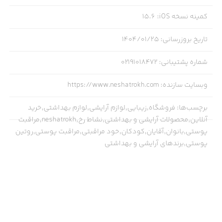
کمینه نسخه iOS
:
15.6
تاریخ بروزرسانی
:
۱۴۰۴/۰۱/۲۵
شماره پشتیبانی
:
02191018472
وبسایت سازنده
:
https://www.neshatrokh.com
برچسب‌ها
:
فروشگاه,زیبایی,لوازم آرایشی,لوازم بهداشتی,خرید
آنلاین,محصولات آرایشی و بهداشتی,نشاط رخ,neshatrokh,مراقبت
پوستی,بانوان,آقایان,کودکان,خود مراقبتی,مراقبت پوستی,روتین
پوستی,برندهای آرایشی و بهداشتی