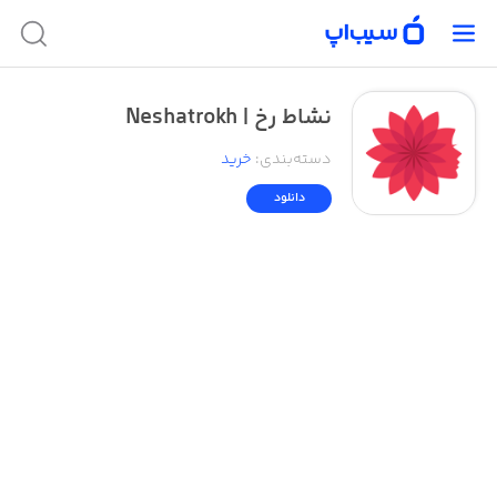
نشاط رخ | Neshatrokh
دسته‌بندی
:
خرید
دانلود