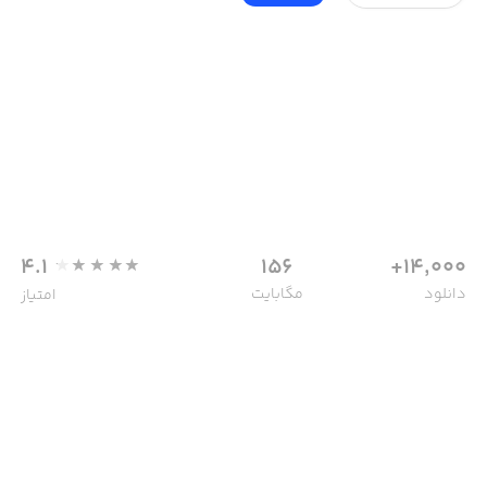
4.1
156
14,000+
دانلود
مگابایت
امتیاز