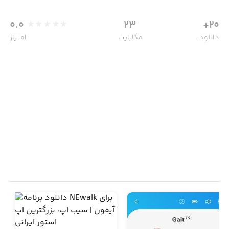
0.0
23
20+
دانلود
مگابایت
امتیاز