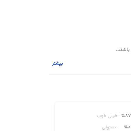
 باشند.
بیشتر
87
٪
خیلی خوب
0
٪
معمولی