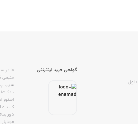
گواهی خرید اینترنتی
ما در سی
منبعی کا
داول
سیب‌اپ م
بانک‌ها 
استور ای
دور بمان
موبایل ب
(روبیکا، 
تپسی، آ