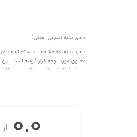
دعای ندبه (صوتی-متنی)
دعای ندبه، که مشهور به استغاثه و درخو
معنوی مورد توجه قرار گرفته است. این د
معنای فراخوانی، گریه و ناله است و گاهی
0.0
از ۵