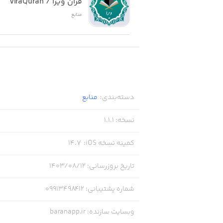
قرآن ویرا / viraQuran
منابع
دسته‌بندی
:
منابع
نسخه
:
1.1.1
کمینه نسخه iOS
:
14.7
تاریخ بروزرسانی
:
۱۴۰۳/۰۸/۱۲
شماره پشتیبانی
:
09913498412
وبسایت سازنده
:
baranapp.ir