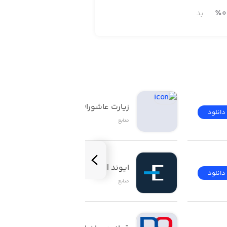
0
٪
بد
زیارت عاشورا(صوتی)
دانلود
دانلود
منابع
ایوند || Evand
دانلود
دانلود
منابع