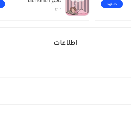
تعبیر | TabirKhab
دانلود
منابع
اطلاعات