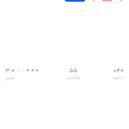
3.0
55
40+
دانلود
مگابایت
امتیاز