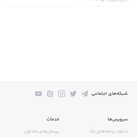
And above all, you'll get personal replies from our
responsive support team within 24 hours (usually within 4
hours). Please email us at support@notesplusapp.com or
visit our support site: http://notesplusapp.com.
شبکه‌های اجتماعی
سرویس‌ها
خدمات
دانلود برنامه‌های مک
پرسش‌های متداول