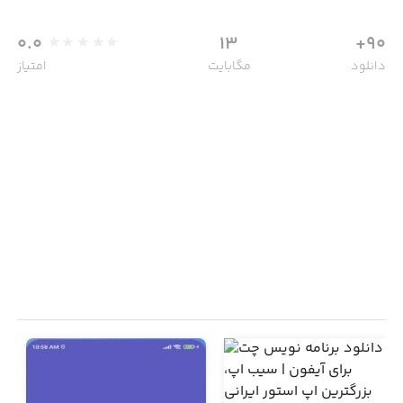
0.0
13
90+
دانلود
مگابایت
امتیاز