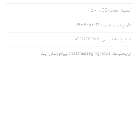
کمینه نسخه iOS
:
15.0
تاریخ بروزرسانی
:
۱۴۰۴/۰۶/۲۲
شماره پشتیبانی
:
09966641977
برچسب‌ها
:
chat,messaging,novis,پیام رسان,چت