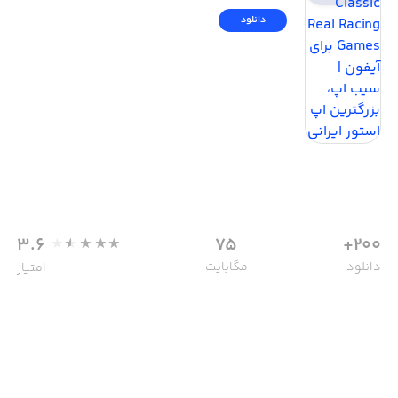
دانلود
3.6
75
200+
دانلود
مگابایت
امتیاز