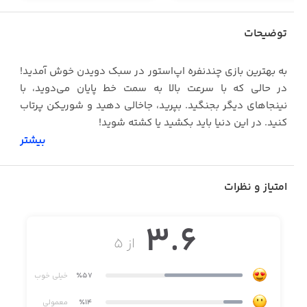
توضیحات
به بهترین بازی چندنفره اپ‌استور در سبک دویدن خوش آمدید!
در حالی که با سرعت بالا به سمت خط پایان می‌دوید، با
نینجاهای دیگر بجنگید. بپرید، جاخالی دهید و شوریکن پرتاب
کنید. در این دنیا باید بکشید یا کشته شوید!
بیشتر
· گیم‌پلی بی‌نهایت
امتیاز و نظرات
· بازی ۴ نفره و رقابتی
3.6
· بسیار چالشی
از ۵
· قدرت‌های مختلف برای مقابله با دشمنان
٪57
خیلی خوب
٪14
معمولی