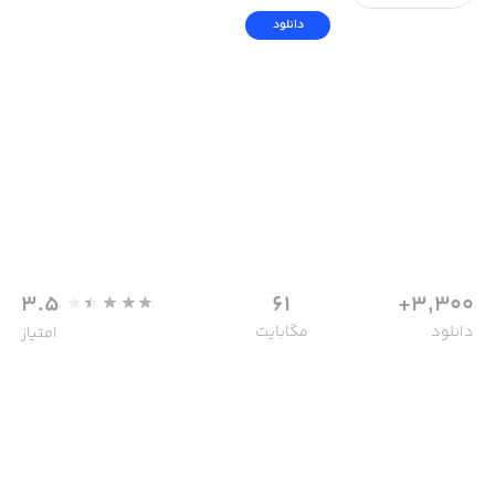
دانلود
3.5
61
3,300+
دانلود
مگابایت
امتیاز