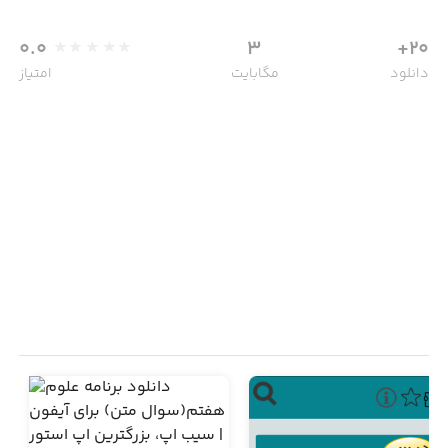
0.0
3
20+
دانلود
مگابایت
امتیاز