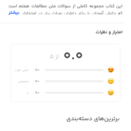
اين کتاب مجموعه کاملی از سوالات متن مطالعات هفتم است
بیشتر
که دانش آموزان را برای داشتن نمرات برتر در امتحانات پايانی
آماده ميکند.
امتیاز و نظرات
0.0
از ۵
٪0
خیلی خوب
٪0
معمولی
٪0
بد
برترین‌های دسته‌بندی