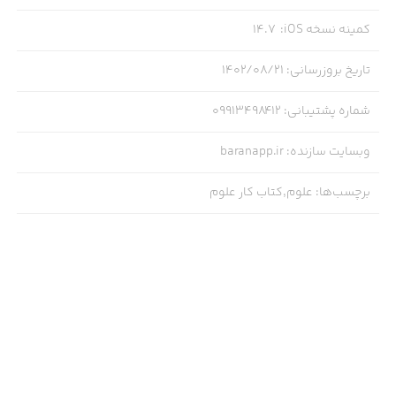
کمینه نسخه iOS
:
14.7
تاریخ بروزرسانی
:
۱۴۰۲/۰۸/۲۱
شماره پشتیبانی
:
09913498412
وبسایت سازنده
:
baranapp.ir
برچسب‌ها
:
علوم,کتاب کار علوم