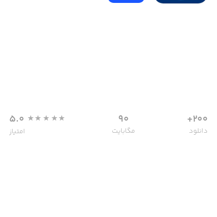
5.0
90
200+
دانلود
مگابایت
امتیاز