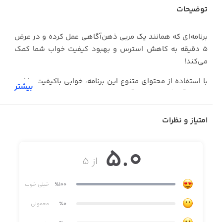
توضیحات
برنامه‌ای که همانند یک مربی ذهن‌آگاهی عمل کرده و در عرض
۵ دقیقه به کاهش استرس و بهبود کیفیت خواب شما کمک
می‌کند!
با استفاده از محتوای متنوع این برنامه، خوابی باکیفیت داشته
بیشتر
باشید: آهنگ‌های خواب‌آور، صدای طبیعت، مراقبه هدایت‌شده،
داستان‌های شبانه، جلسات خواب‌درمانی و...
امتیاز و نظرات
با استفاده از مراقبه‌های هدایت‌شده، صحبت‌های انگیزشی و
کلاس‌های پیشرفته با حضور Lynne Goldberg و متخصصان
5.0
پیشرفت فردی، با چالش‌های زندگی روبرو شوید.
از ۵
٪100
خیلی خوب
· ساعت‌ها موسیقی و صدای طبیعت برای کمک به آرامش،
مراقبه، افزایش تمرکز و بهبود کیفیت خواب
٪0
معمولی