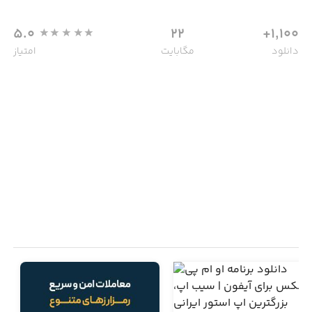
5.0
22
1,100+
دانلود
مگابایت
امتیاز