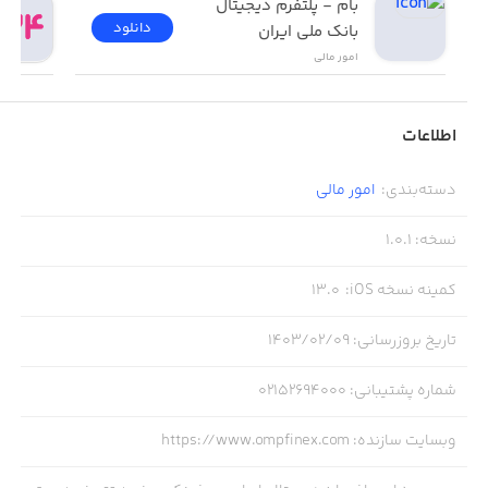
بام - پلتفرم دیجیتال 
می‌کند؛ در نتیجه شما می‌توانید با بالاترین سرعت و کمترین
دانلود
بانک ملی ایران
کارمزد، اقدام به واریز و برداشت دارایی کنید.
امور ‌مالی
• ابزار محاسبه سود و زیان (PNL)
اطلاعات
برای تجزیه و تحلیل عملکرد خود در بازار، به ابزارهای پیچیده
دسته‌بندی
:
امور ‌مالی
نیاز ندارید. پلتفرم او ام پی ‌فینکس، جدولی جامع از سود و
زیان شما را برای ارزیابی عملکرد معاملاتتان فراهم کرده است.
نسخه
:
1.0.1
کمینه نسخه iOS
:
13.0
• حساب آزمایشی یا حساب دمو
تاریخ بروزرسانی
:
۱۴۰۳/۰۲/۰۹
اگر که به‌تازگی وارد بازار ارزهای دیجیتال شده‌اید، می‌توانید
برای کسب تجربه و آزمون و خطای استراتژی خود، از حساب
شماره پشتیبانی
:
02152694000
آزمایشی OMP Finex با پول مجازی استفاده کنید.
وبسایت سازنده
:
https://www.ompfinex.com