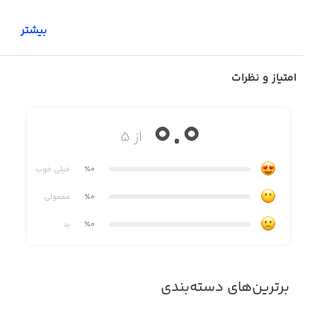
بیشتر
امتیاز و نظرات
0.0
از ۵
٪0
خیلی خوب
٪0
معمولی
٪0
بد
برترین‌های دسته‌بندی