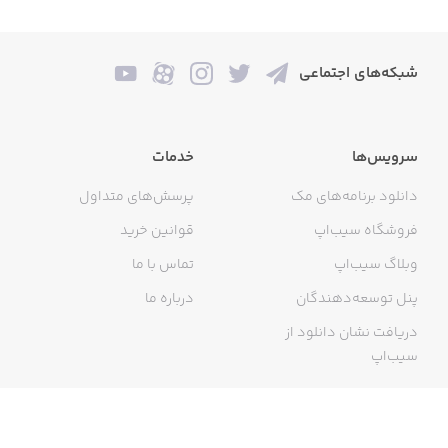
• Do your friends need a little help? Send your friends free
lives!
شبکه‌های اجتماعی
Download PAC-MAN Pop! today!
سرویس‌ها
خدمات
دانلود برنامه‌های مک
پرسش‌های متداول
PAC-MAN Pop! is FREE TO PLAY but includes items for
فروشگاه سیب‌اپ
قوانین خرید
purchase within the game.
وبلاگ سیب‌اپ
تماس با ما
پنل توسعه‌دهندگان
درباره ما
Like us:
دریافت نشان دانلود از
سیب‌اپ
facebook.com/pacmanpop
facebook.com/pacman
گواهی خرید اینترنتی
twitter.com/officialpacman