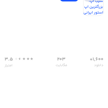
3.5
203
1,600+
دانلود
مگابایت
امتیاز