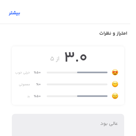
بیشتر
امتیاز و نظرات
3.0
از ۵
٪50
خیلی خوب
٪0
معمولی
٪50
بد
عالي بود