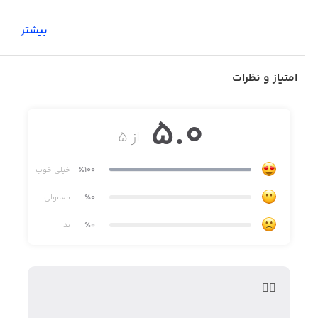
بیشتر
امتیاز و نظرات
5.0
از ۵
٪100
خیلی خوب
٪0
معمولی
٪0
بد
👍🏼