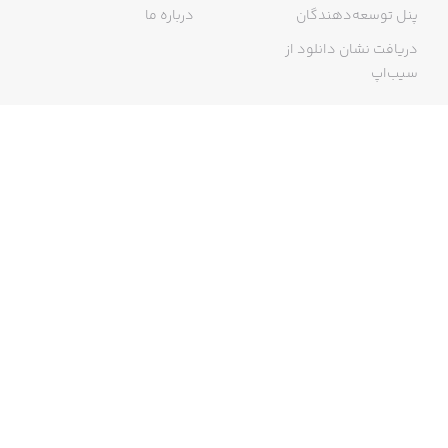
پنل توسعه‌دهندگان
درباره ما
دریافت نشان دانلود از
سیب‌اپ
گواهی خرید اینترنتی
ما در سیب‌اپ، بزرگ‌ترین و سریع‌ترین اپ استور ایرانی، تلاش می‌کنیم به
منبعی کاملی از اپلیکیشن‌های ایرانی آیفون دسترسی داشته باشید. با
سیب‌اپ محدودیتی برای دریافت اپلیکیشن‌های ایرانی از جمله موبایل
بانک‌ها نخواهید داشت و می‌توانید از کار با آیفون خود لذت ببرید. در اپ