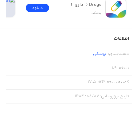
Drugs (  دارو  )
دانلود
پزشکی
اطلاعات
دسته‌بندی
:
پزشکی
نسخه
:
1.9
کمینه نسخه iOS
:
17.5
تاریخ بروزرسانی
:
۱۴۰۴/۰۸/۰۷