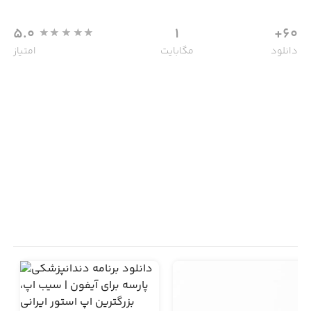
5.0
1
60+
دانلود
مگابایت
امتیاز