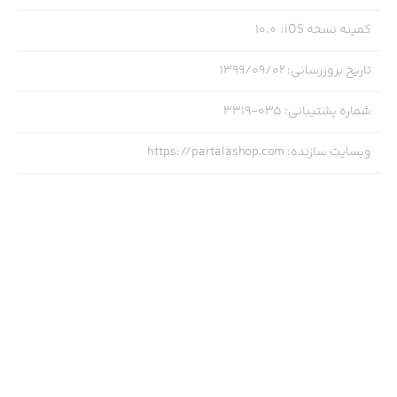
کمینه نسخه iOS
:
10.0
تاریخ بروزرسانی
:
۱۳۹۹/۰۹/۰۲
شماره پشتیبانی
:
035-3319
وبسایت سازنده
:
https://partalashop.com