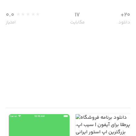
0.0
17
20+
دانلود
مگابایت
امتیاز