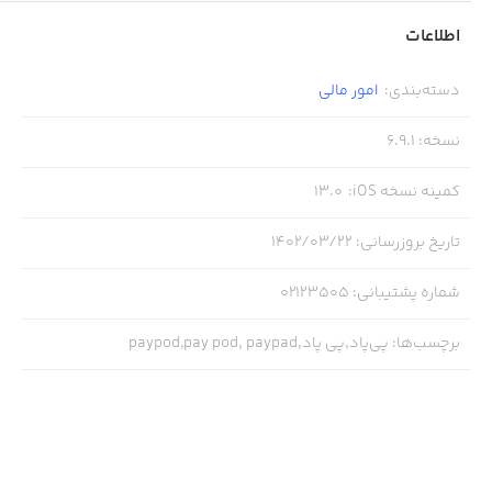
اطلاعات
دسته‌بندی
:
امور ‌مالی
نسخه
:
6.9.1
کمینه نسخه iOS
:
13.0
تاریخ بروزرسانی
:
۱۴۰۲/۰۳/۲۲
شماره پشتیبانی
:
02123505
برچسب‌ها
:
پی‌پاد,پی پاد,paypod,pay pod, paypad