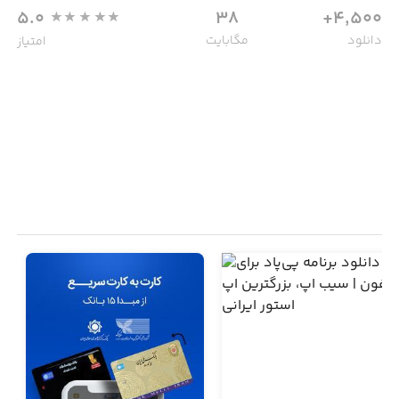
5.0
38
4,500+
دانلود
مگابایت
امتیاز