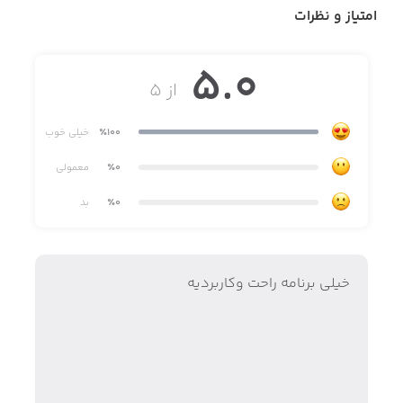
پِی‌پاد، این امکان را برای کاربران خود فراهم می­‌سازد تا بدون
امتیاز و نظرات
اتلاف وقت، پرداختی سریع و امن را در حوزه پرداخت عوارض
آزادراهی، طرح ترافیک و آلودگی هوا، خلافی خودرو، قبض،
5.0
شارژ و و دیگر حوزه‏‌های پذیرندگی پِی‌پاد تجربه کنند.
از ۵
٪100
خیلی خوب
٪0
معمولی
٪0
بد
خیلی برنامه راحت و‌کاربردیه