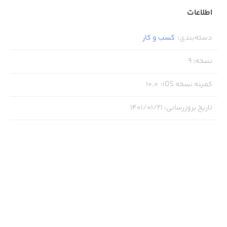
• رابط کاربری ساده
اطلاعات
• پشتیبانی از سرویس‌های ابری مختلف مثل iCloud ،Dropbox
دسته‌بندی
:
کسب‌ و ‌کار
و Google Drive
نسخه
:
9
کمینه نسخه iOS
:
10.0
تاریخ بروزرسانی
:
۱۴۰۱/۰۱/۲۱