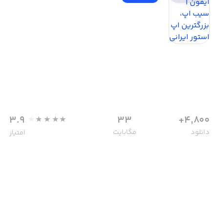
3.9
33
4,800+
دانلود
مگابایت
امتیاز