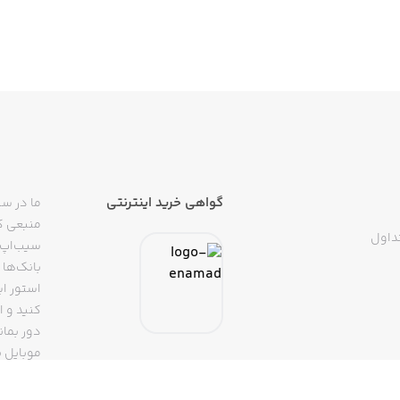
گواهی خرید اینترنتی
ما در سی
منبعی کا
داول
سیب‌اپ م
بانک‌ها 
استور ای
دور بمان
موبایل ب
(روبیکا، 
تپسی، آ