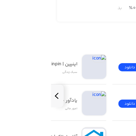
0
٪
بد
اینپین | inpin
دانلود
دانلود
سبک زندگی
یادآور چک ۲
دانلود
دانلود
امور ‌مالی