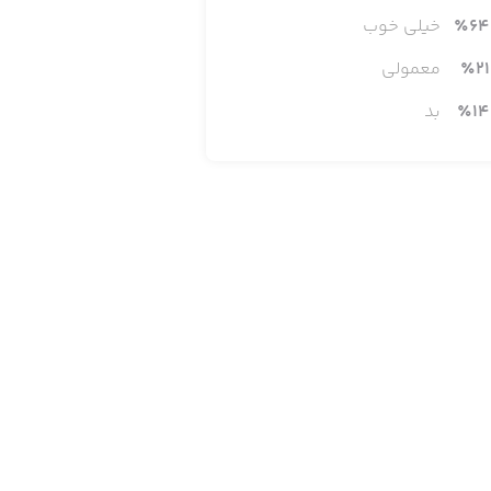
64
٪
خیلی خوب
21
٪
معمولی
14
٪
بد