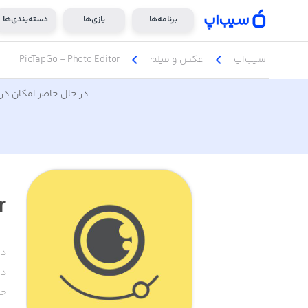
برنامه‌ها
بازی‌ها
دسته‌بندی‌ها
chevron_left
chevron_left
سیب‌اپ
عکس و فیلم
PicTapGo - Photo Editor
در حال حاضر امکان دری
r
دس
دا
حج