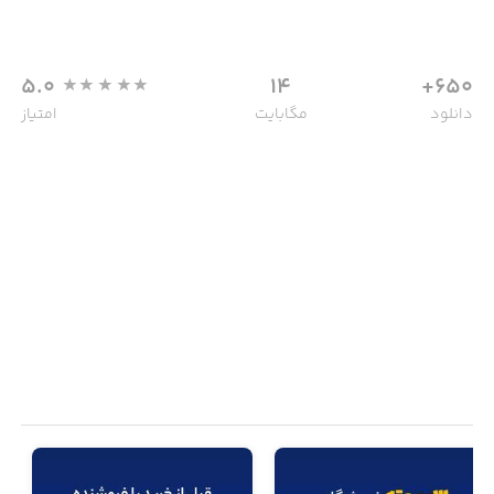
5.0
14
650+
دانلود
مگابایت
امتیاز