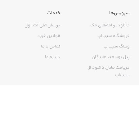
سرویس‌ها
خدمات
🔹 دسته‌بندی‌های متنوع:
دانلود برنامه‌های مک
پرسش‌های متداول
• خدمات: آموزش، نظافت، زیبایی، فنی
فروشگاه سیب‌اپ
قوانین خرید
• پوشاک، آرایشی، لوازم شخصی
وبلاگ سیب‌اپ
تماس با ما
• لوازم کودک، کتاب، اسباب‌بازی
پنل توسعه‌دهندگان
درباره ما
• موبایل، لپ‌تاپ، آیپد، کنسول
دریافت نشان دانلود از
سیب‌اپ
• لوازم خانه و آشپزخانه، دکوری
• ابزارآلات و لوازم خودرو
گواهی خرید اینترنتی
(خودرو و املاک فعلا تو برنامه پیندو نیست.)
🔹 امکانات برنامه پیندو که نباید از دست بدی: