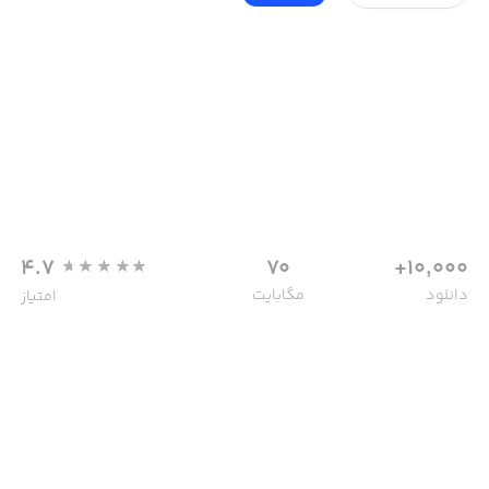
4.7
70
10,000+
دانلود
مگابایت
امتیاز